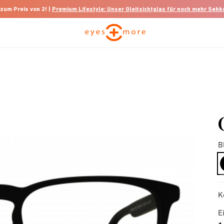
 zum Preis von 2! |
Premium Lifestyle: Unser Gleitsichtglas für noch mehr Seh
B
K
E