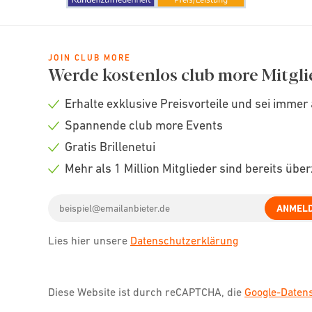
JOIN CLUB MORE
Werde kostenlos club more Mitgli
Erhalte exklusive Preisvorteile und sei immer 
Check
Spannende club more Events
icon
Check
Gratis Brillenetui
icon
Check
Mehr als 1 Million Mitglieder sind bereits übe
icon
Check
Email
icon
ANMEL
address
Lies hier unsere
Datenschutzerklärung
Diese Website ist durch reCAPTCHA, die
Google-Date