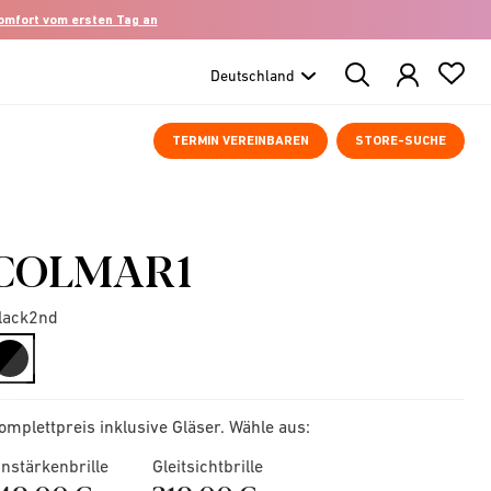
komfort vom ersten Tag an
Search
Products
TERMIN VEREINBAREN
STORE-SUCHE
COLMAR1
lack2nd
selected
omplettpreis inklusive Gläser. Wähle aus:
instärkenbrille
Gleitsichtbrille