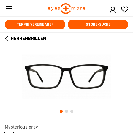
Skip
to
main
content
TERMIN VEREINBAREN
STORE-SUCHE
HERRENBRILLEN
ARROW
BACK
Mysterious gray