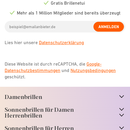
icon
Gratis Brillenetui
Check
icon
Mehr als 1 Million Mitglieder sind bereits überzeugt
Check
icon
Email
ANMELDEN
address
Lies hier unsere
Datenschutzerklärung
Diese Website ist durch reCAPTCHA, die
Google-
Datenschutzbestimmungen
und
Nutzungsbedingungen
geschützt.
Damenbrillen
n
A
r
r
o
w
i
c
o
Sonnenbrillen für Damen
n
A
r
r
o
w
i
c
o
Herrenbrillen
Sonnenbrillen für Herren