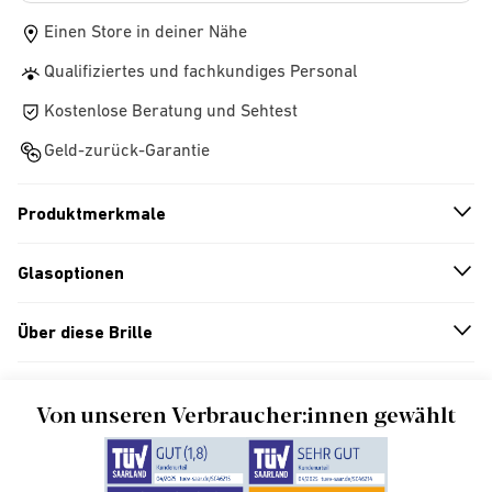
Einen Store in deiner Nähe
Qualifiziertes und fachkundiges Personal
Kostenlose Beratung und Sehtest
Geld-zurück-Garantie
Produktmerkmale
n
A
r
r
o
w
i
c
o
Glasoptionen
n
A
r
r
o
w
i
c
o
Über diese Brille
n
A
r
r
o
w
i
c
o
Von unseren Verbraucher:innen gewählt