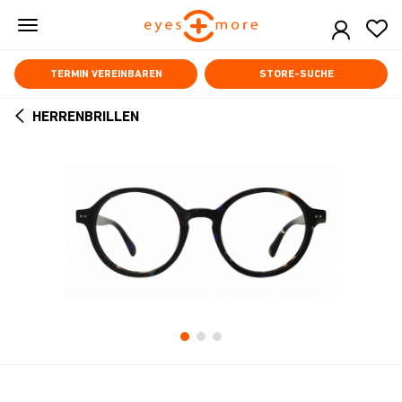
Skip
to
main
content
TERMIN VEREINBAREN
STORE-SUCHE
HERRENBRILLEN
ARROW
BACK