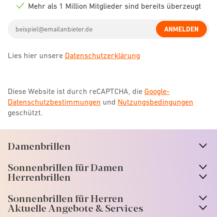
icon
Mehr als 1 Million Mitglieder sind bereits überzeugt
Check
icon
Email
ANMELDEN
address
Lies hier unsere
Datenschutzerklärung
Diese Website ist durch reCAPTCHA, die
Google-
Datenschutzbestimmungen
und
Nutzungsbedingungen
geschützt.
Damenbrillen
n
A
r
r
o
w
i
c
o
Sonnenbrillen für Damen
n
A
r
r
o
w
i
c
o
Herrenbrillen
Sonnenbrillen für Herren
Aktuelle Angebote & Services