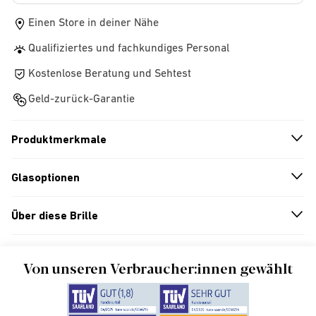
Einen Store in deiner Nähe
Qualifiziertes und fachkundiges Personal
Kostenlose Beratung und Sehtest
Geld-zurück-Garantie
Produktmerkmale
n
A
r
r
o
w
i
c
o
Glasoptionen
n
A
r
r
o
w
i
c
o
Über diese Brille
n
A
r
r
o
w
i
c
o
Von unseren Verbraucher:innen gewählt