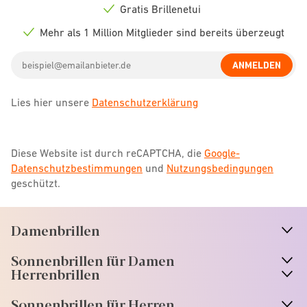
icon
Gratis Brillenetui
Check
icon
Mehr als 1 Million Mitglieder sind bereits überzeugt
Check
icon
Email
ANMELDEN
address
Lies hier unsere
Datenschutzerklärung
Diese Website ist durch reCAPTCHA, die
Google-
Datenschutzbestimmungen
und
Nutzungsbedingungen
geschützt.
Damenbrillen
n
A
r
r
o
w
i
c
o
Sonnenbrillen für Damen
n
A
r
r
o
w
i
c
o
Herrenbrillen
Sonnenbrillen für Herren