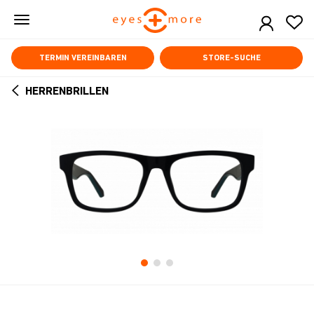
Skip
to
main
content
TERMIN VEREINBAREN
STORE-SUCHE
HERRENBRILLEN
ARROW
BACK