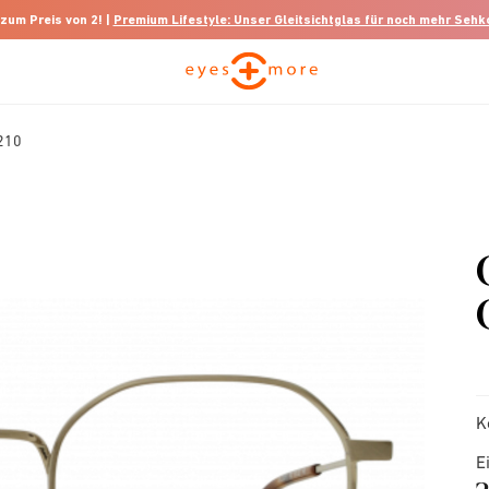
 zum Preis von 2! |
Premium Lifestyle: Unser Gleitsichtglas für noch mehr Seh
3210
K
E