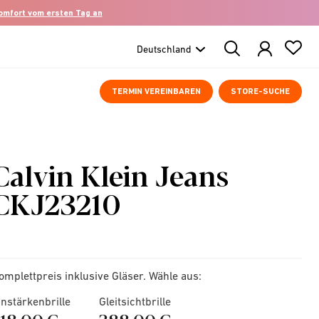
komfort vom ersten Tag an
Search
Products
TERMIN VEREINBAREN
STORE-SUCHE
Calvin Klein Jeans
CKJ23210
omplettpreis inklusive Gläser. Wähle aus:
instärkenbrille
Gleitsichtbrille