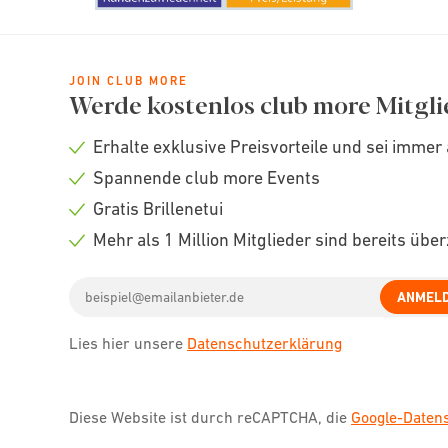
JOIN CLUB MORE
Werde kostenlos club more Mitgli
Erhalte exklusive Preisvorteile und sei immer 
Check
Spannende club more Events
icon
Check
Gratis Brillenetui
icon
Check
Mehr als 1 Million Mitglieder sind bereits übe
icon
Check
Email
icon
ANMEL
address
Lies hier unsere
Datenschutzerklärung
Diese Website ist durch reCAPTCHA, die
Google-Date