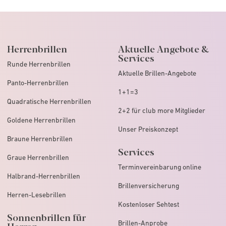
Herrenbrillen
Aktuelle Angebote &
Services
Runde Herrenbrillen
Aktuelle Brillen-Angebote
Panto-Herrenbrillen
1+1=3
Quadratische Herrenbrillen
2+2 für club more Mitglieder
Goldene Herrenbrillen
Unser Preiskonzept
Braune Herrenbrillen
Services
Graue Herrenbrillen
Terminvereinbarung online
Halbrand-Herrenbrillen
Brillenversicherung
Herren-Lesebrillen
Kostenloser Sehtest
Sonnenbrillen für
Brillen-Anprobe
Herren