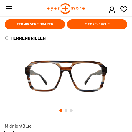
Skip
to
main
content
TERMIN VEREINBAREN
STORE-SUCHE
HERRENBRILLEN
ARROW
BACK
MidnightBlue