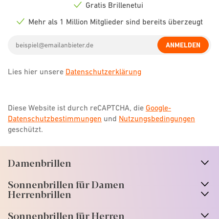
icon
Gratis Brillenetui
Check
icon
Mehr als 1 Million Mitglieder sind bereits überzeugt
Check
icon
Email
ANMELDEN
address
Lies hier unsere
Datenschutzerklärung
Diese Website ist durch reCAPTCHA, die
Google-
Datenschutzbestimmungen
und
Nutzungsbedingungen
geschützt.
Damenbrillen
n
A
r
r
o
w
i
c
o
Sonnenbrillen für Damen
n
A
r
r
o
w
i
c
o
Herrenbrillen
Sonnenbrillen für Herren