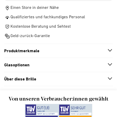
Einen Store in deiner Nähe
Qualifiziertes und fachkundiges Personal
Kostenlose Beratung und Sehtest
Geld-zurück-Garantie
Produktmerkmale
n
A
r
r
o
w
i
c
o
Glasoptionen
n
A
r
r
o
w
i
c
o
Über diese Brille
n
A
r
r
o
w
i
c
o
Von unseren Verbraucher:innen gewählt