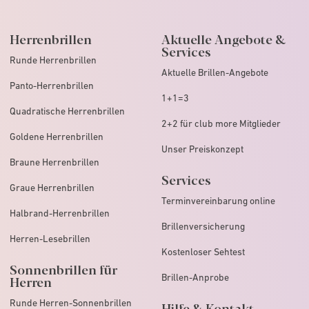
Herrenbrillen
Aktuelle Angebote &
Services
Runde Herrenbrillen
Aktuelle Brillen-Angebote
Panto-Herrenbrillen
1+1=3
Quadratische Herrenbrillen
2+2 für club more Mitglieder
Goldene Herrenbrillen
Unser Preiskonzept
Braune Herrenbrillen
Services
Graue Herrenbrillen
Terminvereinbarung online
Halbrand-Herrenbrillen
Brillenversicherung
Herren-Lesebrillen
Kostenloser Sehtest
Sonnenbrillen für
Brillen-Anprobe
Herren
Runde Herren-Sonnenbrillen
Hilfe & Kontakt