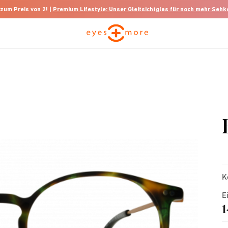
 zum Preis von 2! |
Premium Lifestyle: Unser Gleitsichtglas für noch mehr Seh
K
E