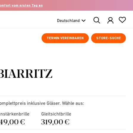
komfort vom ersten Tag an
Search
Products
TERMIN VEREINBAREN
STORE-SUCHE
BIARRITZ
omplettpreis inklusive Gläser. Wähle aus:
instärkenbrille
Gleitsichtbrille
149,00 €
319,00 €