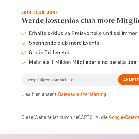
JOIN CLUB MORE
Werde kostenlos club more Mitgli
Erhalte exklusive Preisvorteile und sei immer 
Check
Spannende club more Events
icon
Check
Gratis Brillenetui
icon
Check
Mehr als 1 Million Mitglieder sind bereits übe
icon
Check
Email
icon
ANMEL
address
Lies hier unsere
Datenschutzerklärung
Diese Website ist durch reCAPTCHA, die
Google-Date