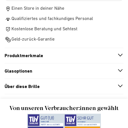
Einen Store in deiner Nähe
Qualifiziertes und fachkundiges Personal
Kostenlose Beratung und Sehtest
Geld-zurück-Garantie
Produktmerkmale
n
A
r
r
o
w
i
c
o
Glasoptionen
n
A
r
r
o
w
i
c
o
Über diese Brille
n
A
r
r
o
w
i
c
o
Von unseren Verbraucher:innen gewählt