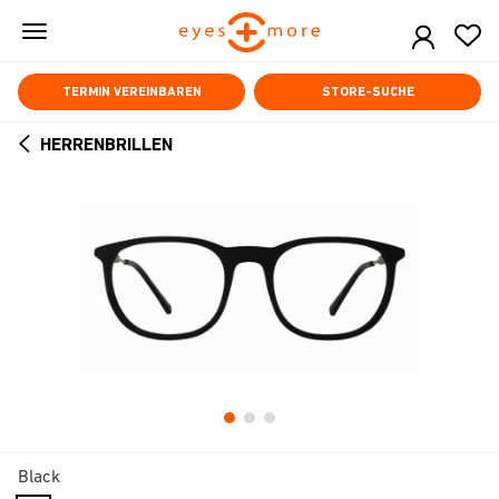
Skip
to
main
content
TERMIN VEREINBAREN
STORE-SUCHE
HERRENBRILLEN
ARROW
BACK
Black