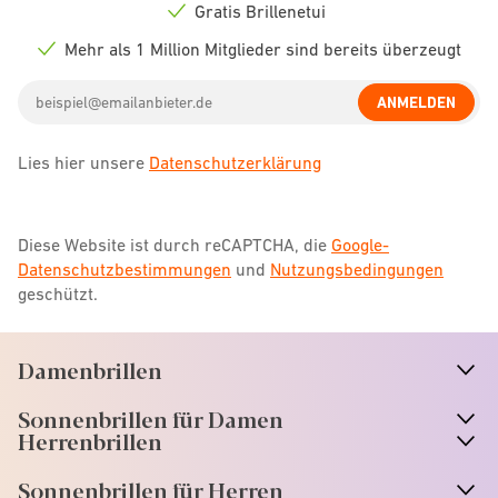
icon
Gratis Brillenetui
Check
icon
Mehr als 1 Million Mitglieder sind bereits überzeugt
Check
icon
Email
ANMELDEN
address
Lies hier unsere
Datenschutzerklärung
Diese Website ist durch reCAPTCHA, die
Google-
Datenschutzbestimmungen
und
Nutzungsbedingungen
geschützt.
Damenbrillen
n
A
r
r
o
w
i
c
o
Sonnenbrillen für Damen
n
A
r
r
o
w
i
c
o
Herrenbrillen
Sonnenbrillen für Herren