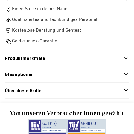
Einen Store in deiner Nähe
Qualifiziertes und fachkundiges Personal
Kostenlose Beratung und Sehtest
Geld-zurück-Garantie
Produktmerkmale
n
A
r
r
o
w
i
c
o
Glasoptionen
n
A
r
r
o
w
i
c
o
Über diese Brille
n
A
r
r
o
w
i
c
o
Von unseren Verbraucher:innen gewählt