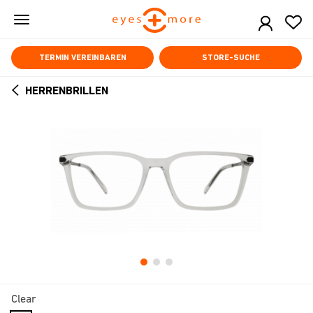
Skip
to
main
content
TERMIN VEREINBAREN
STORE-SUCHE
HERRENBRILLEN
ARROW
BACK
Clear