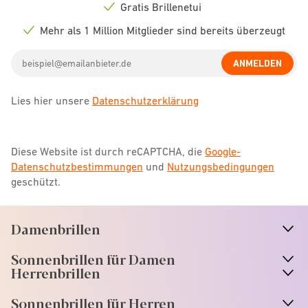
icon
Gratis Brillenetui
Check
icon
Mehr als 1 Million Mitglieder sind bereits überzeugt
Check
icon
Email
ANMELDEN
address
Lies hier unsere
Datenschutzerklärung
Diese Website ist durch reCAPTCHA, die
Google-
Datenschutzbestimmungen
und
Nutzungsbedingungen
geschützt.
Damenbrillen
n
A
r
r
o
w
i
c
o
Sonnenbrillen für Damen
n
A
r
r
o
w
i
c
o
Herrenbrillen
Sonnenbrillen für Herren