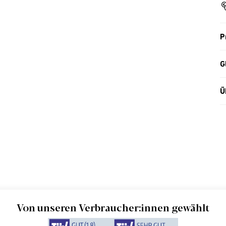
P
G
Ü
Von unseren Verbraucher:innen gewählt