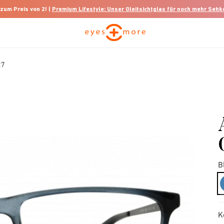
 zum Preis von 2! |
Premium Lifestyle: Unser Gleitsichtglas für noch mehr Seh
27
B
K