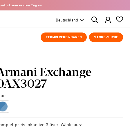
komfort vom ersten Tag an
Search
Products
TERMIN VEREINBAREN
STORE-SUCHE
Armani Exchange
0AX3027
lue
selected
omplettpreis inklusive Gläser. Wähle aus: