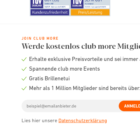
JOIN CLUB MORE
Werde kostenlos club more Mitgli
Erhalte exklusive Preisvorteile und sei immer 
Check
Spannende club more Events
icon
Check
Gratis Brillenetui
icon
Check
Mehr als 1 Million Mitglieder sind bereits übe
icon
Check
Email
icon
ANMEL
address
Lies hier unsere
Datenschutzerklärung