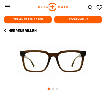
Skip
to
main
content
TERMIN VEREINBAREN
STORE-SUCHE
HERRENBRILLEN
ARROW
BACK