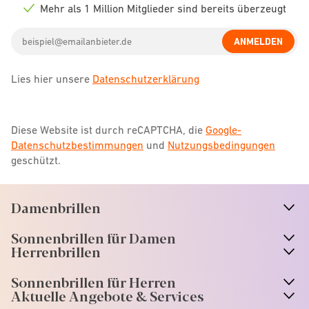
icon
Mehr als 1 Million Mitglieder sind bereits überzeugt
Check
icon
Email
ANMELDEN
address
Lies hier unsere
Datenschutzerklärung
Diese Website ist durch reCAPTCHA, die
Google-
Datenschutzbestimmungen
und
Nutzungsbedingungen
geschützt.
Damenbrillen
n
A
r
r
o
w
i
c
o
Sonnenbrillen für Damen
n
A
r
r
o
w
i
c
o
Herrenbrillen
Sonnenbrillen für Herren
Aktuelle Angebote & Services