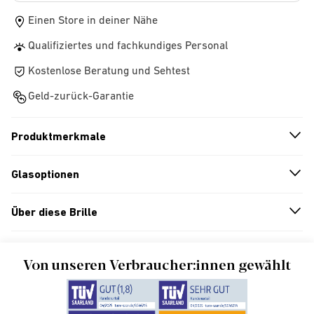
Einen Store in deiner Nähe
Qualifiziertes und fachkundiges Personal
Kostenlose Beratung und Sehtest
Geld-zurück-Garantie
Produktmerkmale
n
A
r
r
o
w
i
c
o
Glasoptionen
n
A
r
r
o
w
i
c
o
Über diese Brille
n
A
r
r
o
w
i
c
o
Von unseren Verbraucher:innen gewählt