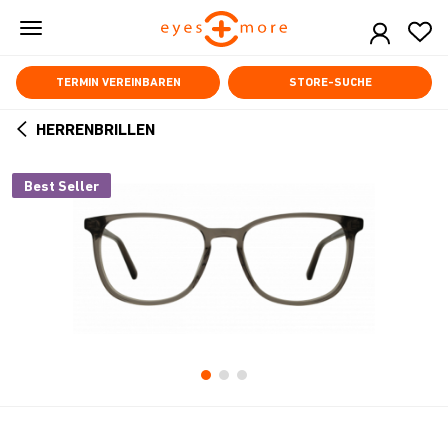
Skip
to
main
content
TERMIN VEREINBAREN
STORE-SUCHE
HERRENBRILLEN
ARROW
BACK
Best Seller