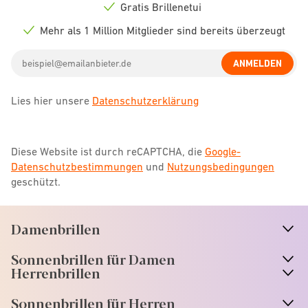
icon
Gratis Brillenetui
Check
icon
Mehr als 1 Million Mitglieder sind bereits überzeugt
Check
icon
Email
ANMELDEN
address
Lies hier unsere
Datenschutzerklärung
Diese Website ist durch reCAPTCHA, die
Google-
Datenschutzbestimmungen
und
Nutzungsbedingungen
geschützt.
Damenbrillen
n
A
r
r
o
w
i
c
o
Sonnenbrillen für Damen
n
A
r
r
o
w
i
c
o
Herrenbrillen
Sonnenbrillen für Herren