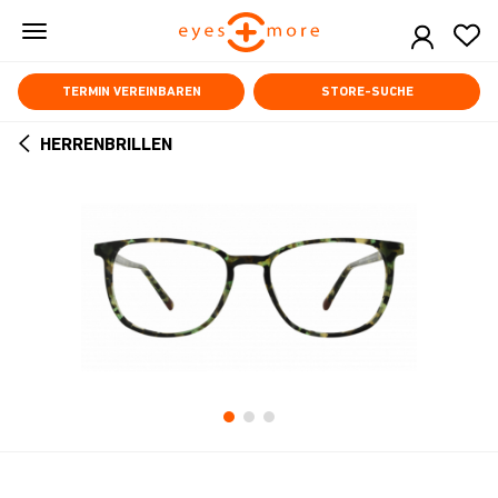
Skip
to
main
content
TERMIN VEREINBAREN
STORE-SUCHE
HERRENBRILLEN
ARROW
BACK