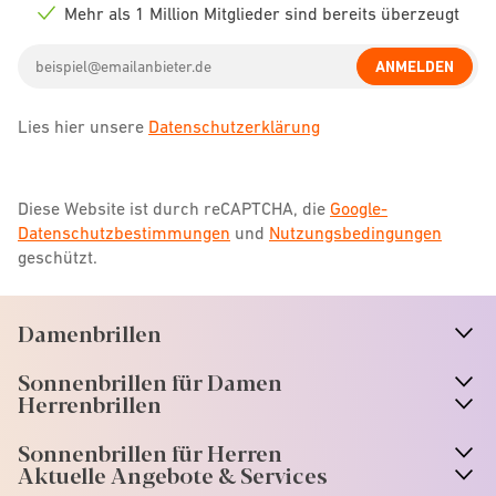
icon
Mehr als 1 Million Mitglieder sind bereits überzeugt
Check
icon
Email
ANMELDEN
address
Lies hier unsere
Datenschutzerklärung
Diese Website ist durch reCAPTCHA, die
Google-
Datenschutzbestimmungen
und
Nutzungsbedingungen
geschützt.
Damenbrillen
n
A
r
r
o
w
i
c
o
Sonnenbrillen für Damen
n
A
r
r
o
w
i
c
o
Herrenbrillen
Sonnenbrillen für Herren
Aktuelle Angebote & Services