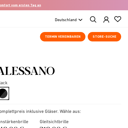
komfort vom ersten Tag an
Search
Products
TERMIN VEREINBAREN
STORE-SUCHE
ALESSANO
lack
selected
omplettpreis inklusive Gläser. Wähle aus:
instärkenbrille
Gleitsichtbrille