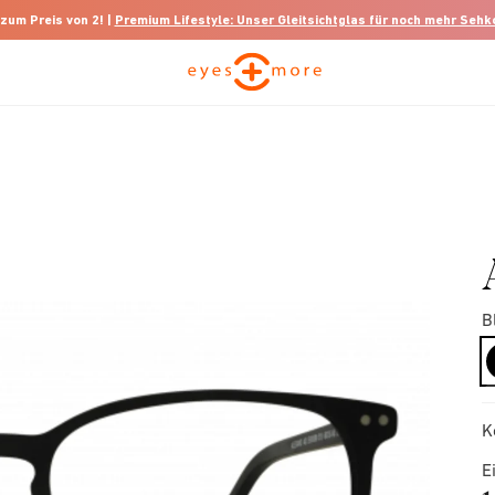
 zum Preis von 2! |
Premium Lifestyle: Unser Gleitsichtglas für noch mehr Seh
B
K
E