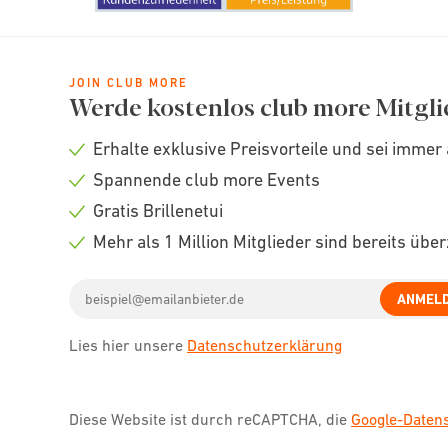
JOIN CLUB MORE
Werde kostenlos club more Mitgli
Erhalte exklusive Preisvorteile und sei immer 
Check
Spannende club more Events
icon
Check
Gratis Brillenetui
icon
Check
Mehr als 1 Million Mitglieder sind bereits übe
icon
Check
Email
icon
ANMEL
address
Lies hier unsere
Datenschutzerklärung
Diese Website ist durch reCAPTCHA, die
Google-Date