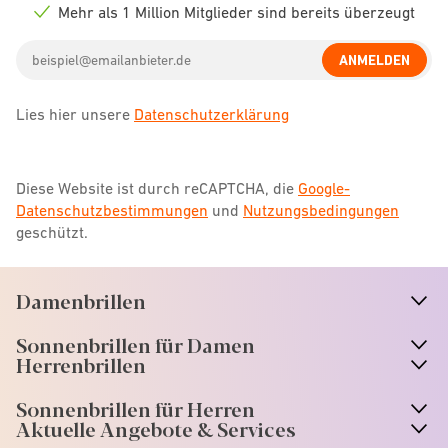
icon
Mehr als 1 Million Mitglieder sind bereits überzeugt
Check
icon
Email
ANMELDEN
address
Lies hier unsere
Datenschutzerklärung
Diese Website ist durch reCAPTCHA, die
Google-
Datenschutzbestimmungen
und
Nutzungsbedingungen
geschützt.
Damenbrillen
n
A
r
r
o
w
i
c
o
Sonnenbrillen für Damen
n
A
r
r
o
w
i
c
o
Herrenbrillen
Sonnenbrillen für Herren
Aktuelle Angebote & Services