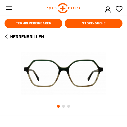
Skip
to
main
content
TERMIN VEREINBAREN
STORE-SUCHE
HERRENBRILLEN
ARROW
BACK