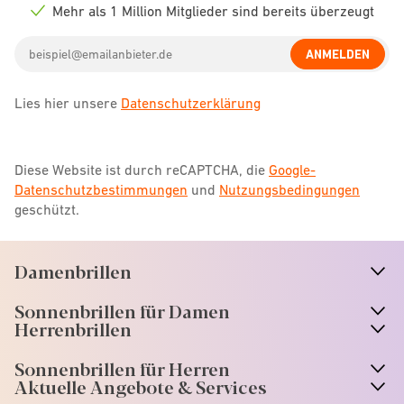
icon
Mehr als 1 Million Mitglieder sind bereits überzeugt
Check
icon
Email
ANMELDEN
address
Lies hier unsere
Datenschutzerklärung
Diese Website ist durch reCAPTCHA, die
Google-
Datenschutzbestimmungen
und
Nutzungsbedingungen
geschützt.
Damenbrillen
n
A
r
r
o
w
i
c
o
Sonnenbrillen für Damen
n
A
r
r
o
w
i
c
o
Herrenbrillen
Sonnenbrillen für Herren
Aktuelle Angebote & Services