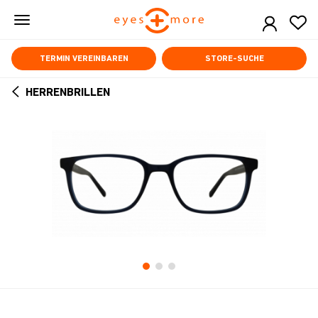
Skip
to
main
content
TERMIN VEREINBAREN
STORE-SUCHE
HERRENBRILLEN
ARROW
BACK