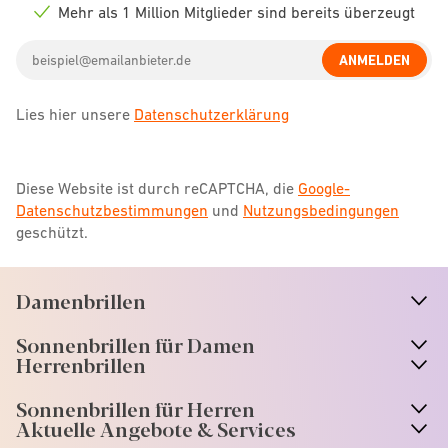
icon
Mehr als 1 Million Mitglieder sind bereits überzeugt
Check
icon
Email
ANMELDEN
address
Lies hier unsere
Datenschutzerklärung
Diese Website ist durch reCAPTCHA, die
Google-
Datenschutzbestimmungen
und
Nutzungsbedingungen
geschützt.
Damenbrillen
n
A
r
r
o
w
i
c
o
Sonnenbrillen für Damen
n
A
r
r
o
w
i
c
o
Herrenbrillen
Sonnenbrillen für Herren
Aktuelle Angebote & Services