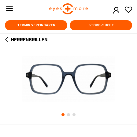
Skip
to
main
content
TERMIN VEREINBAREN
STORE-SUCHE
HERRENBRILLEN
ARROW
BACK