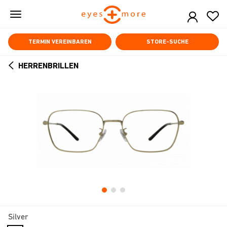
Skip
to
main
content
TERMIN VEREINBAREN
STORE-SUCHE
HERRENBRILLEN
ARROW
BACK
Silver