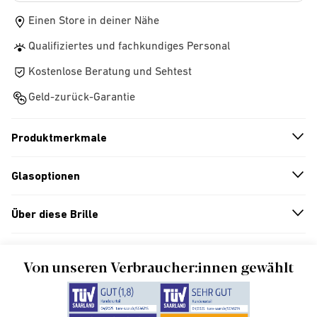
Einen Store in deiner Nähe
Qualifiziertes und fachkundiges Personal
Kostenlose Beratung und Sehtest
Geld-zurück-Garantie
Produktmerkmale
n
A
r
r
o
w
i
c
o
Glasoptionen
n
A
r
r
o
w
i
c
o
Über diese Brille
n
A
r
r
o
w
i
c
o
Von unseren Verbraucher:innen gewählt