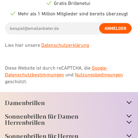
icon
Gratis Brillenetui
Check
icon
Mehr als 1 Million Mitglieder sind bereits überzeugt
Check
icon
Email
ANMELDEN
address
Lies hier unsere
Datenschutzerklärung
Diese Website ist durch reCAPTCHA, die
Google-
Datenschutzbestimmungen
und
Nutzungsbedingungen
geschützt.
Damenbrillen
n
A
r
r
o
w
i
c
o
Sonnenbrillen für Damen
n
A
r
r
o
w
i
c
o
Herrenbrillen
Sonnenbrillen für Herren