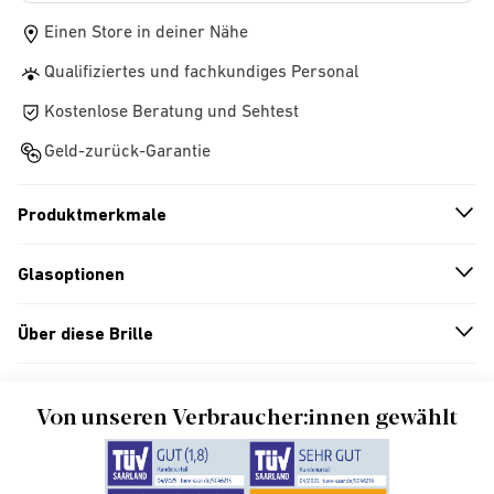
Einen Store in deiner Nähe
Qualifiziertes und fachkundiges Personal
Kostenlose Beratung und Sehtest
Geld-zurück-Garantie
Produktmerkmale
n
A
r
r
o
w
i
c
o
Glasoptionen
n
A
r
r
o
w
i
c
o
Über diese Brille
n
A
r
r
o
w
i
c
o
Von unseren Verbraucher:innen gewählt