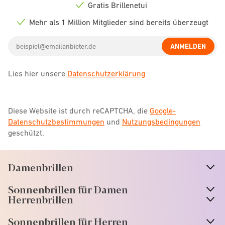
icon
Gratis Brillenetui
Check
icon
Mehr als 1 Million Mitglieder sind bereits überzeugt
Check
icon
Email
ANMELDEN
address
Lies hier unsere
Datenschutzerklärung
Diese Website ist durch reCAPTCHA, die
Google-
Datenschutzbestimmungen
und
Nutzungsbedingungen
geschützt.
Damenbrillen
n
A
r
r
o
w
i
c
o
Sonnenbrillen für Damen
n
A
r
r
o
w
i
c
o
Herrenbrillen
Sonnenbrillen für Herren