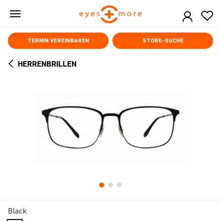
Skip
to
main
content
TERMIN VEREINBAREN
STORE-SUCHE
HERRENBRILLEN
ARROW
BACK
Black