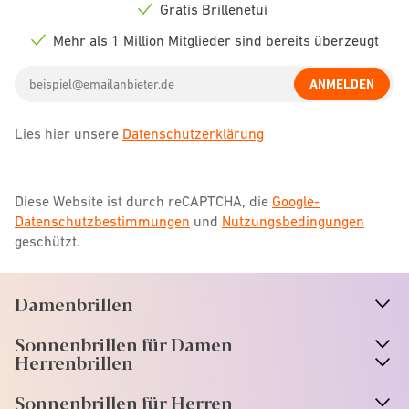
icon
Gratis Brillenetui
Check
icon
Mehr als 1 Million Mitglieder sind bereits überzeugt
Check
icon
Email
ANMELDEN
address
Lies hier unsere
Datenschutzerklärung
Diese Website ist durch reCAPTCHA, die
Google-
Datenschutzbestimmungen
und
Nutzungsbedingungen
geschützt.
Damenbrillen
n
A
r
r
o
w
i
c
o
Sonnenbrillen für Damen
n
A
r
r
o
w
i
c
o
Herrenbrillen
Sonnenbrillen für Herren