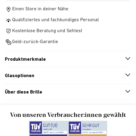
Einen Store in deiner Nähe
Qualifiziertes und fachkundiges Personal
Kostenlose Beratung und Sehtest
Geld-zurück-Garantie
Produktmerkmale
n
A
r
r
o
w
i
c
o
Glasoptionen
n
A
r
r
o
w
i
c
o
Über diese Brille
n
A
r
r
o
w
i
c
o
Von unseren Verbraucher:innen gewählt