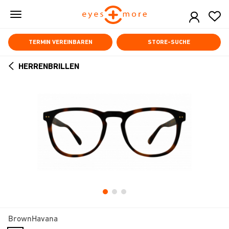
Skip
to
main
content
TERMIN VEREINBAREN
STORE-SUCHE
HERRENBRILLEN
ARROW
BACK
BrownHavana