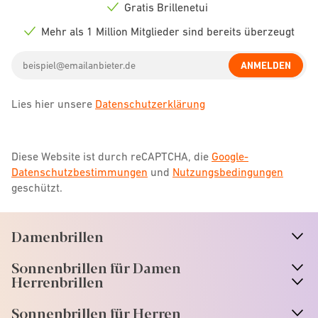
icon
Gratis Brillenetui
Check
icon
Mehr als 1 Million Mitglieder sind bereits überzeugt
Check
icon
Email
ANMELDEN
address
Lies hier unsere
Datenschutzerklärung
Diese Website ist durch reCAPTCHA, die
Google-
Datenschutzbestimmungen
und
Nutzungsbedingungen
geschützt.
Damenbrillen
n
A
r
r
o
w
i
c
o
Sonnenbrillen für Damen
n
A
r
r
o
w
i
c
o
Herrenbrillen
Sonnenbrillen für Herren