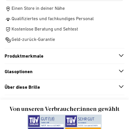
Einen Store in deiner Nähe
Qualifiziertes und fachkundiges Personal
Kostenlose Beratung und Sehtest
Geld-zurück-Garantie
Produktmerkmale
n
A
r
r
o
w
i
c
o
Glasoptionen
n
A
r
r
o
w
i
c
o
Über diese Brille
n
A
r
r
o
w
i
c
o
Von unseren Verbraucher:innen gewählt