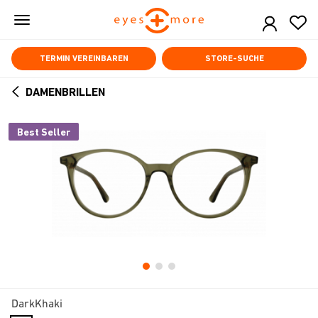
Skip
to
main
content
TERMIN VEREINBAREN
STORE-SUCHE
DAMENBRILLEN
ARROW
BACK
Best Seller
DarkKhaki