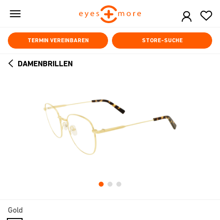
Skip
to
main
content
TERMIN VEREINBAREN
STORE-SUCHE
DAMENBRILLEN
ARROW
BACK
Gold