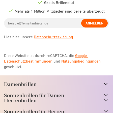
icon
Gratis Brillenetui
Check
icon
Mehr als 1 Million Mitglieder sind bereits überzeugt
Check
icon
Email
ANMELDEN
address
Lies hier unsere
Datenschutzerklärung
Diese Website ist durch reCAPTCHA, die
Google-
Datenschutzbestimmungen
und
Nutzungsbedingungen
geschützt.
Damenbrillen
n
A
r
r
o
w
i
c
o
Sonnenbrillen für Damen
n
A
r
r
o
w
i
c
o
Herrenbrillen
Sonnenbrillen für Herren