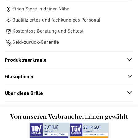
Einen Store in deiner Nähe
Qualifiziertes und fachkundiges Personal
Kostenlose Beratung und Sehtest
Geld-zurück-Garantie
Produktmerkmale
n
A
r
r
o
w
i
c
o
Glasoptionen
n
A
r
r
o
w
i
c
o
Über diese Brille
n
A
r
r
o
w
i
c
o
Von unseren Verbraucher:innen gewählt