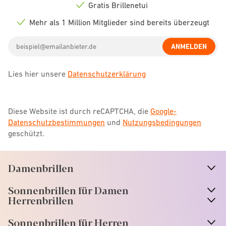
icon
Gratis Brillenetui
Check
icon
Mehr als 1 Million Mitglieder sind bereits überzeugt
Check
icon
Email
ANMELDEN
address
Lies hier unsere
Datenschutzerklärung
Diese Website ist durch reCAPTCHA, die
Google-
Datenschutzbestimmungen
und
Nutzungsbedingungen
geschützt.
Damenbrillen
n
A
r
r
o
w
i
c
o
Sonnenbrillen für Damen
n
A
r
r
o
w
i
c
o
Herrenbrillen
Sonnenbrillen für Herren