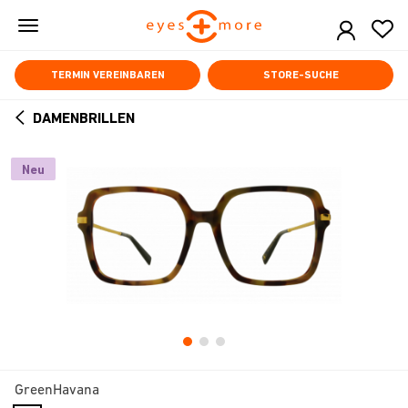
Skip
to
main
content
TERMIN VEREINBAREN
STORE-SUCHE
DAMENBRILLEN
ARROW
BACK
Neu
GreenHavana