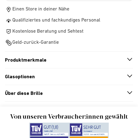
Einen Store in deiner Nähe
Qualifiziertes und fachkundiges Personal
Kostenlose Beratung und Sehtest
Geld-zurück-Garantie
Produktmerkmale
n
A
r
r
o
w
i
c
o
Glasoptionen
n
A
r
r
o
w
i
c
o
Über diese Brille
n
A
r
r
o
w
i
c
o
Von unseren Verbraucher:innen gewählt