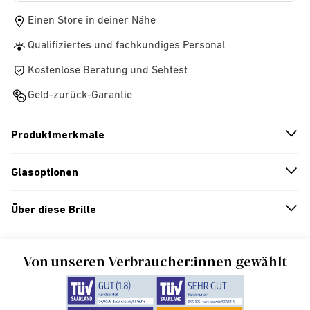
Einen Store in deiner Nähe
Qualifiziertes und fachkundiges Personal
Kostenlose Beratung und Sehtest
Geld-zurück-Garantie
Produktmerkmale
n
A
r
r
o
w
i
c
o
Glasoptionen
n
A
r
r
o
w
i
c
o
Über diese Brille
n
A
r
r
o
w
i
c
o
Von unseren Verbraucher:innen gewählt