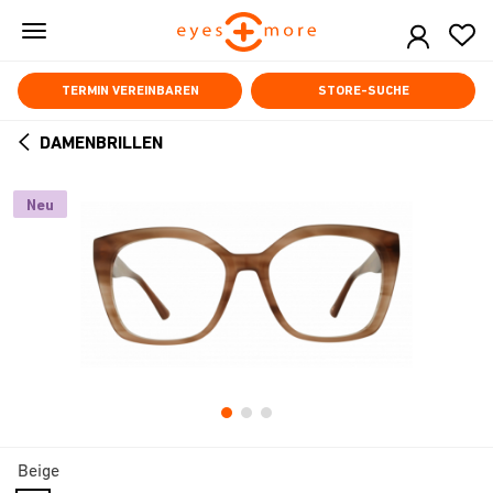
Skip
to
main
content
TERMIN VEREINBAREN
STORE-SUCHE
DAMENBRILLEN
ARROW
BACK
Neu
Beige