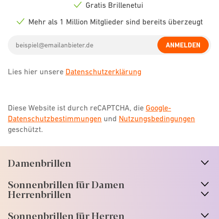
icon
Gratis Brillenetui
Check
icon
Mehr als 1 Million Mitglieder sind bereits überzeugt
Check
icon
Email
ANMELDEN
address
Lies hier unsere
Datenschutzerklärung
Diese Website ist durch reCAPTCHA, die
Google-
Datenschutzbestimmungen
und
Nutzungsbedingungen
geschützt.
Damenbrillen
n
A
r
r
o
w
i
c
o
Sonnenbrillen für Damen
n
A
r
r
o
w
i
c
o
Herrenbrillen
Sonnenbrillen für Herren