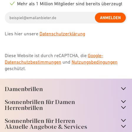
icon
Mehr als 1 Million Mitglieder sind bereits überzeugt
Check
icon
Email
ANMELDEN
address
Lies hier unsere
Datenschutzerklärung
Diese Website ist durch reCAPTCHA, die
Google-
Datenschutzbestimmungen
und
Nutzungsbedingungen
geschützt.
Damenbrillen
n
A
r
r
o
w
i
c
o
Sonnenbrillen für Damen
n
A
r
r
o
w
i
c
o
Herrenbrillen
Sonnenbrillen für Herren
Aktuelle Angebote & Services