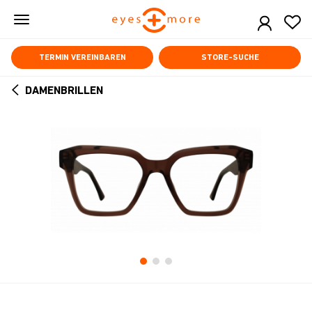
Skip
to
main
content
TERMIN VEREINBAREN
STORE-SUCHE
DAMENBRILLEN
ARROW
BACK