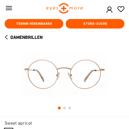
Skip
to
main
content
TERMIN VEREINBAREN
STORE-SUCHE
DAMENBRILLEN
ARROW
BACK
Sweet apricot