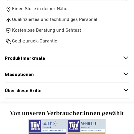
Einen Store in deiner Nähe
Qualifiziertes und fachkundiges Personal
Kostenlose Beratung und Sehtest
Geld-zurück-Garantie
Produktmerkmale
n
A
r
r
o
w
i
c
o
Glasoptionen
n
A
r
r
o
w
i
c
o
Über diese Brille
n
A
r
r
o
w
i
c
o
Von unseren Verbraucher:innen gewählt