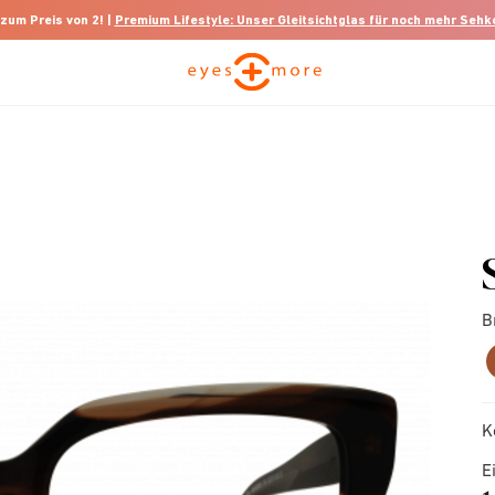
 zum Preis von 2! |
Premium Lifestyle: Unser Gleitsichtglas für noch mehr Seh
B
K
E