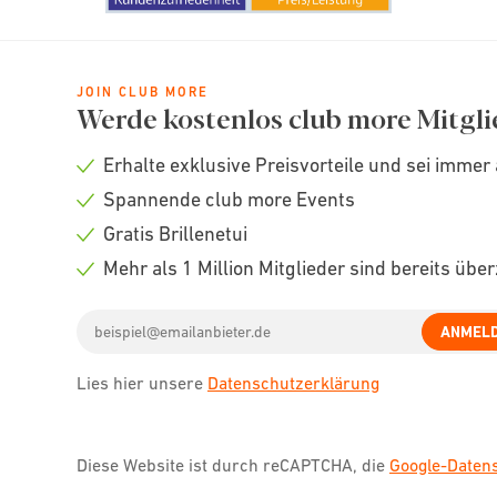
JOIN CLUB MORE
Werde kostenlos club more Mitgli
Erhalte exklusive Preisvorteile und sei immer 
Check
Spannende club more Events
icon
Check
Gratis Brillenetui
icon
Check
Mehr als 1 Million Mitglieder sind bereits übe
icon
Check
Email
icon
ANMEL
address
Lies hier unsere
Datenschutzerklärung
Diese Website ist durch reCAPTCHA, die
Google-Date