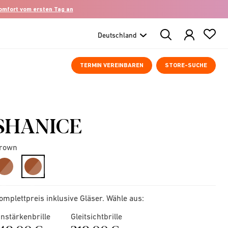
komfort vom ersten Tag an
Search
Products
TERMIN VEREINBAREN
STORE-SUCHE
SHANICE
rown
selected
omplettpreis inklusive Gläser. Wähle aus:
instärkenbrille
Gleitsichtbrille