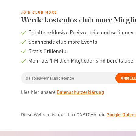
JOIN CLUB MORE
Werde kostenlos club more Mitgli
Erhalte exklusive Preisvorteile und sei immer 
Check
Spannende club more Events
icon
Check
Gratis Brillenetui
icon
Check
Mehr als 1 Million Mitglieder sind bereits übe
icon
Check
Email
icon
ANMEL
address
Lies hier unsere
Datenschutzerklärung
Diese Website ist durch reCAPTCHA, die
Google-Date