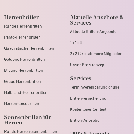
Herrenbrillen
Aktuelle Angebote &
Services
Runde Herrenbrillen
Aktuelle Brillen-Angebote
Panto-Herrenbrillen
1+1=3
Quadratische Herrenbrillen
2+2 für club more Mitglieder
Goldene Herrenbrillen
Unser Preiskonzept
Braune Herrenbrillen
Services
Graue Herrenbrillen
Terminvereinbarung online
Halbrand-Herrenbrillen
Brillenversicherung
Herren-Lesebrillen
Kostenloser Sehtest
Sonnenbrillen für
Brillen-Anprobe
Herren
Runde Herren-Sonnenbrillen
Hilfe & Kontakt