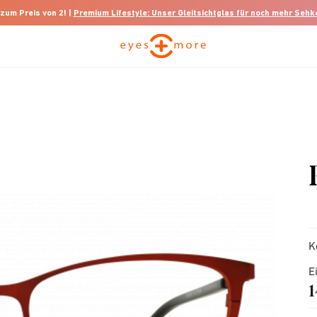
 zum Preis von 2! |
Premium Lifestyle: Unser Gleitsichtglas für noch mehr Seh
K
E