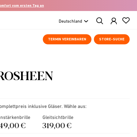
komfort vom ersten Tag an
Search
Products
TERMIN VEREINBAREN
STORE-SUCHE
ROSHEEN
omplettpreis inklusive Gläser. Wähle aus:
instärkenbrille
Gleitsichtbrille
149,00 €
319,00 €