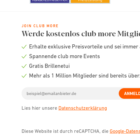
JOIN CLUB MORE
Werde kostenlos club more Mitgli
Erhalte exklusive Preisvorteile und sei immer 
Check
Spannende club more Events
icon
Check
Gratis Brillenetui
icon
Check
Mehr als 1 Million Mitglieder sind bereits übe
icon
Check
Email
icon
ANMEL
address
Lies hier unsere
Datenschutzerklärung
Diese Website ist durch reCAPTCHA, die
Google-Date