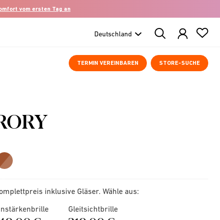
komfort vom ersten Tag an
Search
Products
TERMIN VEREINBAREN
STORE-SUCHE
RORY
omplettpreis inklusive Gläser. Wähle aus:
instärkenbrille
Gleitsichtbrille