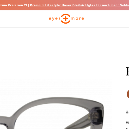
 zum Preis von 2! |
Premium Lifestyle: Unser Gleitsichtglas für noch mehr Seh
K
E