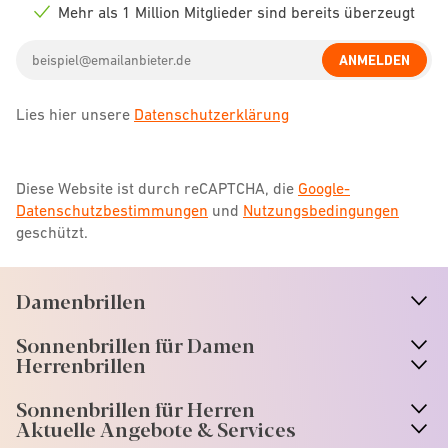
icon
Mehr als 1 Million Mitglieder sind bereits überzeugt
Check
icon
Email
ANMELDEN
address
Lies hier unsere
Datenschutzerklärung
Diese Website ist durch reCAPTCHA, die
Google-
Datenschutzbestimmungen
und
Nutzungsbedingungen
geschützt.
Damenbrillen
n
A
r
r
o
w
i
c
o
Sonnenbrillen für Damen
n
A
r
r
o
w
i
c
o
Herrenbrillen
Sonnenbrillen für Herren
Aktuelle Angebote & Services