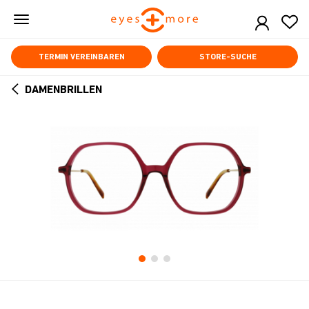
Skip
to
main
content
TERMIN VEREINBAREN
STORE-SUCHE
DAMENBRILLEN
ARROW
BACK