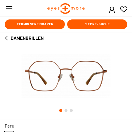
Skip
to
main
content
TERMIN VEREINBAREN
STORE-SUCHE
DAMENBRILLEN
ARROW
BACK
Peru