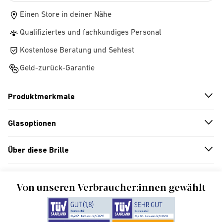
Einen Store in deiner Nähe
Qualifiziertes und fachkundiges Personal
Kostenlose Beratung und Sehtest
Geld-zurück-Garantie
Produktmerkmale
n
A
r
r
o
w
i
c
o
Glasoptionen
n
A
r
r
o
w
i
c
o
Über diese Brille
n
A
r
r
o
w
i
c
o
Von unseren Verbraucher:innen gewählt