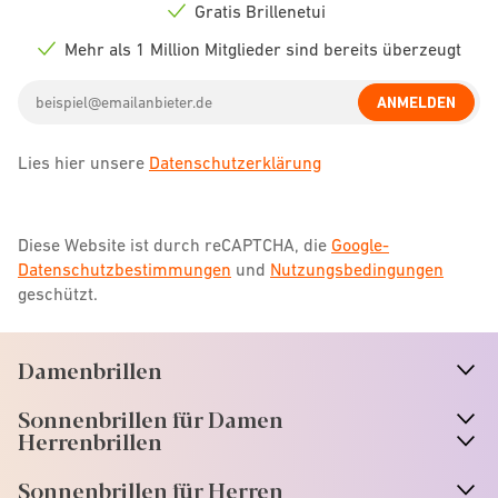
icon
Gratis Brillenetui
Check
icon
Mehr als 1 Million Mitglieder sind bereits überzeugt
Check
icon
Email
ANMELDEN
address
Lies hier unsere
Datenschutzerklärung
Diese Website ist durch reCAPTCHA, die
Google-
Datenschutzbestimmungen
und
Nutzungsbedingungen
geschützt.
Damenbrillen
n
A
r
r
o
w
i
c
o
Sonnenbrillen für Damen
n
A
r
r
o
w
i
c
o
Herrenbrillen
Sonnenbrillen für Herren