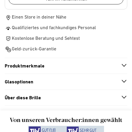
Einen Store in deiner Nähe
Qualifiziertes und fachkundiges Personal
Kostenlose Beratung und Sehtest
Geld-zurück-Garantie
Produktmerkmale
n
A
r
r
o
w
i
c
o
Glasoptionen
n
A
r
r
o
w
i
c
o
Über diese Brille
n
A
r
r
o
w
i
c
o
Von unseren Verbraucher:innen gewählt