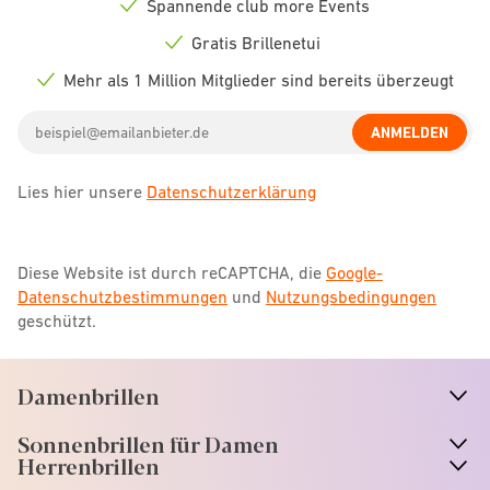
Spannende club more Events
Check
icon
Gratis Brillenetui
Check
icon
Mehr als 1 Million Mitglieder sind bereits überzeugt
Check
icon
Email
ANMELDEN
address
Lies hier unsere
Datenschutzerklärung
Diese Website ist durch reCAPTCHA, die
Google-
Datenschutzbestimmungen
und
Nutzungsbedingungen
geschützt.
Damenbrillen
n
A
r
r
o
w
i
c
o
Sonnenbrillen für Damen
n
A
r
r
o
w
i
c
o
Herrenbrillen