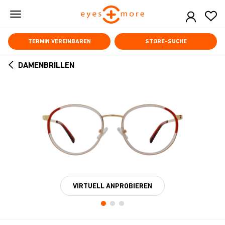
Skip
to
main
content
TERMIN VEREINBAREN
STORE-SUCHE
DAMENBRILLEN
ARROW
BACK
VIRTUELL ANPROBIEREN