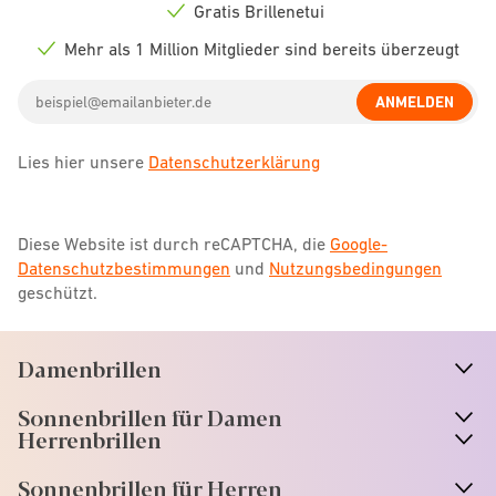
icon
Gratis Brillenetui
Check
icon
Mehr als 1 Million Mitglieder sind bereits überzeugt
Check
icon
Email
ANMELDEN
address
Lies hier unsere
Datenschutzerklärung
Diese Website ist durch reCAPTCHA, die
Google-
Datenschutzbestimmungen
und
Nutzungsbedingungen
geschützt.
Damenbrillen
n
A
r
r
o
w
i
c
o
Sonnenbrillen für Damen
n
A
r
r
o
w
i
c
o
Herrenbrillen
Sonnenbrillen für Herren