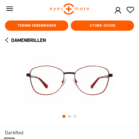
Skip
to
main
content
TERMIN VEREINBAREN
STORE-SUCHE
DAMENBRILLEN
ARROW
BACK
DarkRed