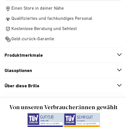
Einen Store in deiner Nähe
Qualifiziertes und fachkundiges Personal
Kostenlose Beratung und Sehtest
Geld-zurück-Garantie
Produktmerkmale
n
A
r
r
o
w
i
c
o
Glasoptionen
n
A
r
r
o
w
i
c
o
Über diese Brille
n
A
r
r
o
w
i
c
o
Von unseren Verbraucher:innen gewählt