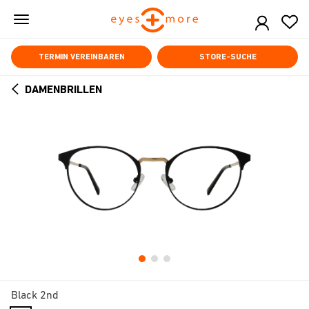
Skip
to
main
content
TERMIN VEREINBAREN
STORE-SUCHE
DAMENBRILLEN
ARROW
BACK
Black 2nd