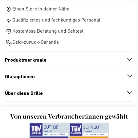
Einen Store in deiner Nähe
Qualifiziertes und fachkundiges Personal
Kostenlose Beratung und Sehtest
Geld-zurück-Garantie
Produktmerkmale
n
A
r
r
o
w
i
c
o
Glasoptionen
n
A
r
r
o
w
i
c
o
Über diese Brille
n
A
r
r
o
w
i
c
o
Von unseren Verbraucher:innen gewählt