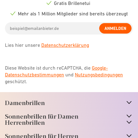
icon
Gratis Brillenetui
Check
icon
Mehr als 1 Million Mitglieder sind bereits überzeugt
Check
icon
Email
ANMELDEN
address
Lies hier unsere
Datenschutzerklärung
Diese Website ist durch reCAPTCHA, die
Google-
Datenschutzbestimmungen
und
Nutzungsbedingungen
geschützt.
Damenbrillen
n
A
r
r
o
w
i
c
o
Sonnenbrillen für Damen
n
A
r
r
o
w
i
c
o
Herrenbrillen
Sonnenbrillen für Herren