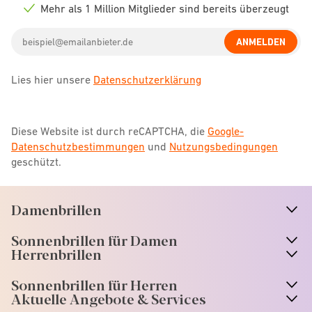
icon
Mehr als 1 Million Mitglieder sind bereits überzeugt
Check
icon
Email
ANMELDEN
address
Lies hier unsere
Datenschutzerklärung
Diese Website ist durch reCAPTCHA, die
Google-
Datenschutzbestimmungen
und
Nutzungsbedingungen
geschützt.
Damenbrillen
n
A
r
r
o
w
i
c
o
Sonnenbrillen für Damen
n
A
r
r
o
w
i
c
o
Herrenbrillen
Sonnenbrillen für Herren
Aktuelle Angebote & Services