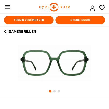
Skip
to
main
content
TERMIN VEREINBAREN
STORE-SUCHE
DAMENBRILLEN
ARROW
BACK