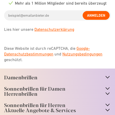
icon
Mehr als 1 Million Mitglieder sind bereits überzeugt
Check
icon
Email
ANMELDEN
address
Lies hier unsere
Datenschutzerklärung
Diese Website ist durch reCAPTCHA, die
Google-
Datenschutzbestimmungen
und
Nutzungsbedingungen
geschützt.
Damenbrillen
n
A
r
r
o
w
i
c
o
Sonnenbrillen für Damen
n
A
r
r
o
w
i
c
o
Herrenbrillen
Sonnenbrillen für Herren
Aktuelle Angebote & Services