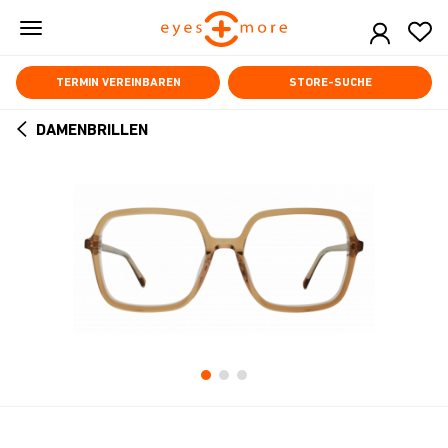
Skip
to
main
content
TERMIN VEREINBAREN
STORE-SUCHE
DAMENBRILLEN
ARROW
BACK