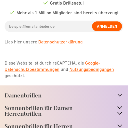
icon
Gratis Brillenetui
Check
icon
Mehr als 1 Million Mitglieder sind bereits überzeugt
Check
icon
Email
ANMELDEN
address
Lies hier unsere
Datenschutzerklärung
Diese Website ist durch reCAPTCHA, die
Google-
Datenschutzbestimmungen
und
Nutzungsbedingungen
geschützt.
Damenbrillen
n
A
r
r
o
w
i
c
o
Sonnenbrillen für Damen
n
A
r
r
o
w
i
c
o
Herrenbrillen
Sonnenbrillen für Herren