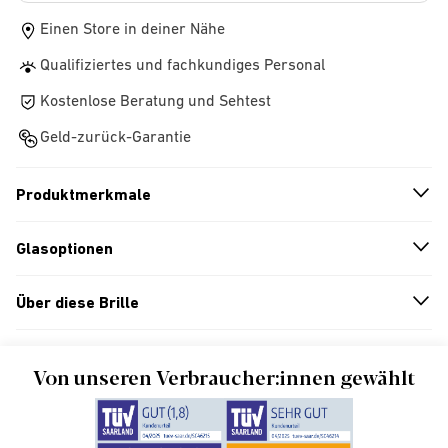
Einen Store in deiner Nähe
Qualifiziertes und fachkundiges Personal
Kostenlose Beratung und Sehtest
Geld-zurück-Garantie
Produktmerkmale
n
A
r
r
o
w
i
c
o
Glasoptionen
n
A
r
r
o
w
i
c
o
Über diese Brille
n
A
r
r
o
w
i
c
o
Von unseren Verbraucher:innen gewählt