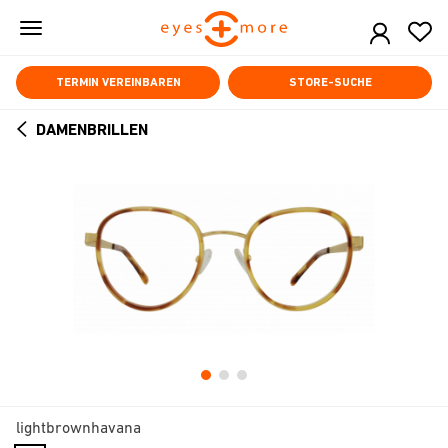
Skip
to
main
content
TERMIN VEREINBAREN
STORE-SUCHE
DAMENBRILLEN
ARROW
BACK
lightbrownhavana