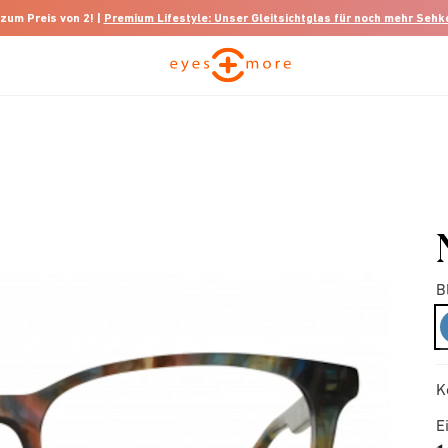
 zum Preis von 2! |
Premium Lifestyle: Unser Gleitsichtglas für noch mehr Seh
B
K
E