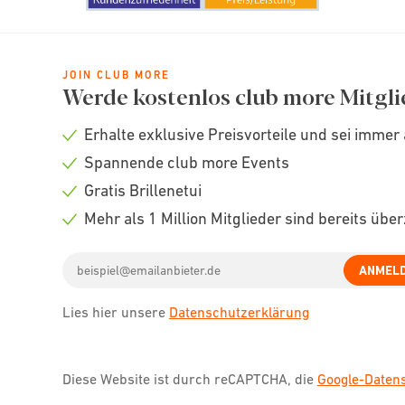
JOIN CLUB MORE
Werde kostenlos club more Mitgli
Erhalte exklusive Preisvorteile und sei immer 
Check
Spannende club more Events
icon
Check
Gratis Brillenetui
icon
Check
Mehr als 1 Million Mitglieder sind bereits übe
icon
Check
Email
icon
ANMEL
address
Lies hier unsere
Datenschutzerklärung
Diese Website ist durch reCAPTCHA, die
Google-Date