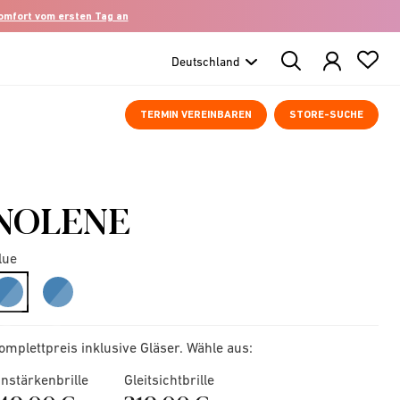
komfort vom ersten Tag an
Search
Products
TERMIN VEREINBAREN
STORE-SUCHE
NOLENE
lue
selected
omplettpreis inklusive Gläser. Wähle aus:
instärkenbrille
Gleitsichtbrille