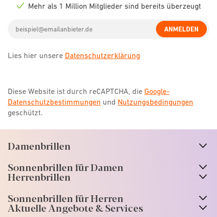
icon
Mehr als 1 Million Mitglieder sind bereits überzeugt
Check
icon
Email
ANMELDEN
address
Lies hier unsere
Datenschutzerklärung
Diese Website ist durch reCAPTCHA, die
Google-
Datenschutzbestimmungen
und
Nutzungsbedingungen
geschützt.
Damenbrillen
n
A
r
r
o
w
i
c
o
Sonnenbrillen für Damen
n
A
r
r
o
w
i
c
o
Herrenbrillen
Sonnenbrillen für Herren
Aktuelle Angebote & Services