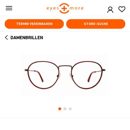
Skip
to
main
content
TERMIN VEREINBAREN
STORE-SUCHE
DAMENBRILLEN
ARROW
BACK