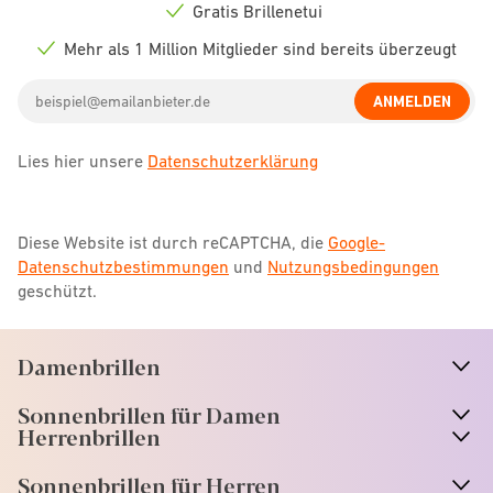
icon
Gratis Brillenetui
Check
icon
Mehr als 1 Million Mitglieder sind bereits überzeugt
Check
icon
Email
ANMELDEN
address
Lies hier unsere
Datenschutzerklärung
Diese Website ist durch reCAPTCHA, die
Google-
Datenschutzbestimmungen
und
Nutzungsbedingungen
geschützt.
Damenbrillen
n
A
r
r
o
w
i
c
o
Sonnenbrillen für Damen
n
A
r
r
o
w
i
c
o
Herrenbrillen
Sonnenbrillen für Herren