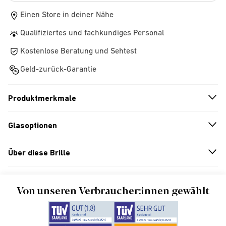
Einen Store in deiner Nähe
Qualifiziertes und fachkundiges Personal
Kostenlose Beratung und Sehtest
Geld-zurück-Garantie
Produktmerkmale
n
A
r
r
o
w
i
c
o
Glasoptionen
n
A
r
r
o
w
i
c
o
Über diese Brille
n
A
r
r
o
w
i
c
o
Von unseren Verbraucher:innen gewählt