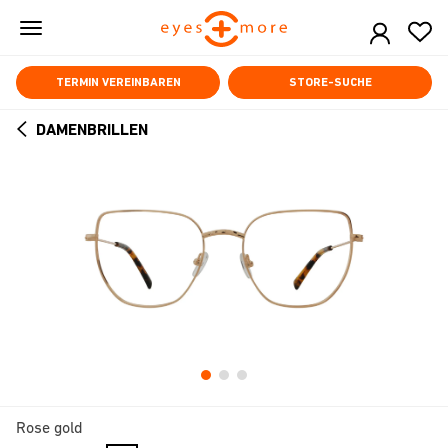
Skip
to
main
content
TERMIN VEREINBAREN
STORE-SUCHE
DAMENBRILLEN
ARROW
BACK
Rose gold