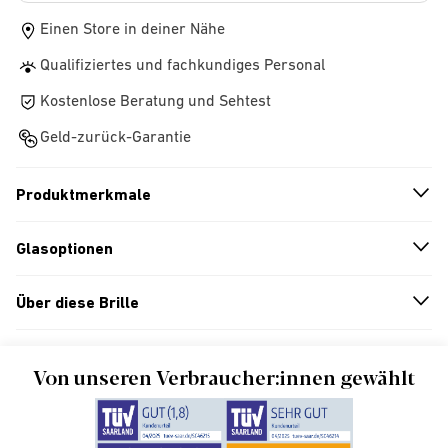
Einen Store in deiner Nähe
Qualifiziertes und fachkundiges Personal
Kostenlose Beratung und Sehtest
Geld-zurück-Garantie
Produktmerkmale
n
A
r
r
o
w
i
c
o
Glasoptionen
n
A
r
r
o
w
i
c
o
Über diese Brille
n
A
r
r
o
w
i
c
o
Von unseren Verbraucher:innen gewählt