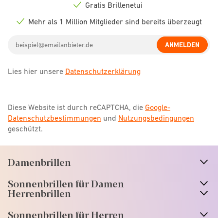
icon
Gratis Brillenetui
Check
icon
Mehr als 1 Million Mitglieder sind bereits überzeugt
Check
icon
Email
ANMELDEN
address
Lies hier unsere
Datenschutzerklärung
Diese Website ist durch reCAPTCHA, die
Google-
Datenschutzbestimmungen
und
Nutzungsbedingungen
geschützt.
Damenbrillen
n
A
r
r
o
w
i
c
o
Sonnenbrillen für Damen
n
A
r
r
o
w
i
c
o
Herrenbrillen
Sonnenbrillen für Herren