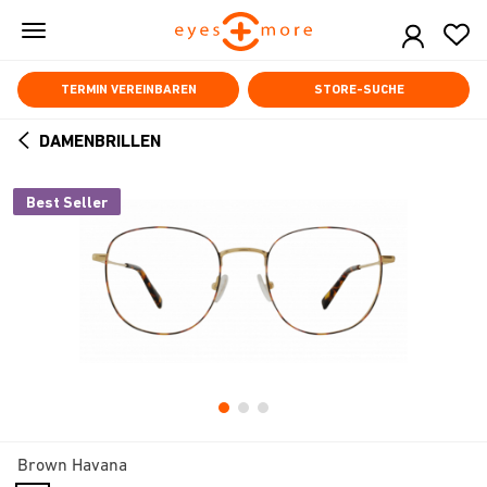
Skip
to
main
content
TERMIN VEREINBAREN
STORE-SUCHE
DAMENBRILLEN
ARROW
BACK
Best Seller
Brown Havana