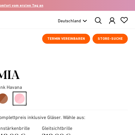
komfort vom ersten Tag an
Search
Products
TERMIN VEREINBAREN
STORE-SUCHE
MIA
ink Havana
selected
omplettpreis inklusive Gläser. Wähle aus:
instärkenbrille
Gleitsichtbrille