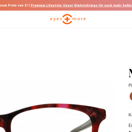
 zum Preis von 2! |
Premium Lifestyle: Unser Gleitsichtglas für noch mehr Seh
P
K
E