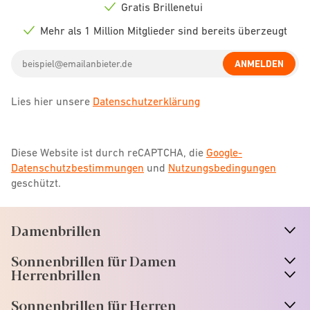
icon
Gratis Brillenetui
Check
icon
Mehr als 1 Million Mitglieder sind bereits überzeugt
Check
icon
Email
ANMELDEN
address
Lies hier unsere
Datenschutzerklärung
Diese Website ist durch reCAPTCHA, die
Google-
Datenschutzbestimmungen
und
Nutzungsbedingungen
geschützt.
Damenbrillen
n
A
r
r
o
w
i
c
o
Sonnenbrillen für Damen
n
A
r
r
o
w
i
c
o
Herrenbrillen
Sonnenbrillen für Herren