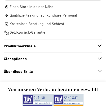
Einen Store in deiner Nähe
Qualifiziertes und fachkundiges Personal
Kostenlose Beratung und Sehtest
Geld-zurück-Garantie
Produktmerkmale
n
A
r
r
o
w
i
c
o
Glasoptionen
n
A
r
r
o
w
i
c
o
Über diese Brille
n
A
r
r
o
w
i
c
o
Von unseren Verbraucher:innen gewählt