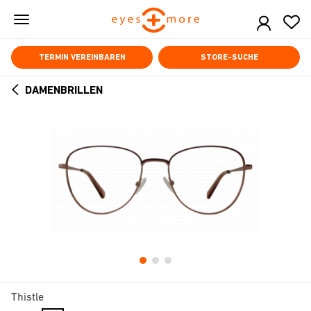
Skip
to
main
content
TERMIN VEREINBAREN
STORE-SUCHE
DAMENBRILLEN
ARROW
BACK
Thistle