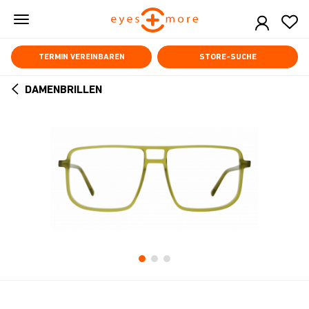
Skip
to
main
content
TERMIN VEREINBAREN
STORE-SUCHE
DAMENBRILLEN
ARROW
BACK