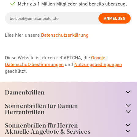
icon
Mehr als 1 Million Mitglieder sind bereits überzeugt
Check
icon
Email
ANMELDEN
address
Lies hier unsere
Datenschutzerklärung
Diese Website ist durch reCAPTCHA, die
Google-
Datenschutzbestimmungen
und
Nutzungsbedingungen
geschützt.
Damenbrillen
n
A
r
r
o
w
i
c
o
Sonnenbrillen für Damen
n
A
r
r
o
w
i
c
o
Herrenbrillen
Sonnenbrillen für Herren
Aktuelle Angebote & Services