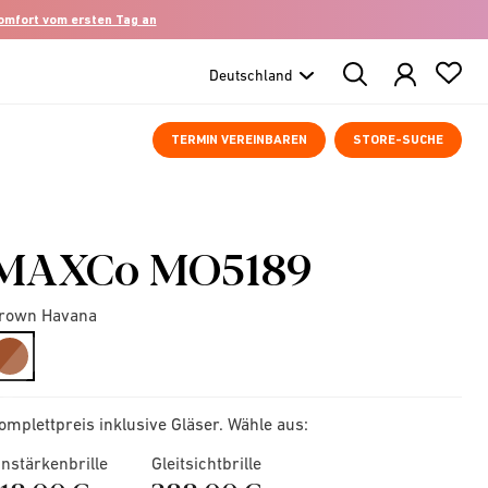
komfort vom ersten Tag an
Search
Products
TERMIN VEREINBAREN
STORE-SUCHE
MAXCo MO5189
rown Havana
selected
omplettpreis inklusive Gläser. Wähle aus:
instärkenbrille
Gleitsichtbrille