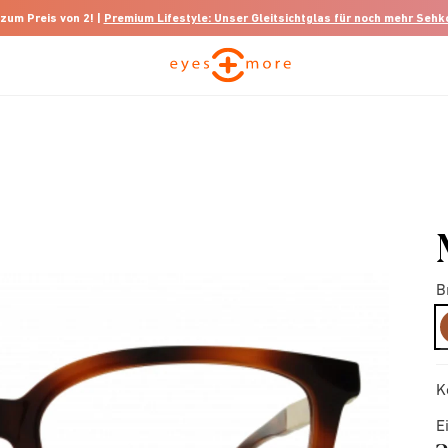
 zum Preis von 2! |
Premium Lifestyle: Unser Gleitsichtglas für noch mehr Seh
B
K
E