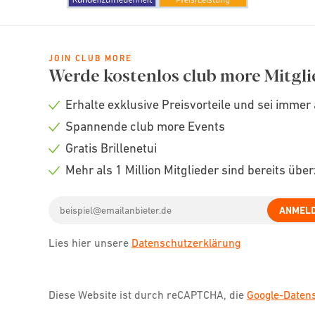
JOIN CLUB MORE
Werde kostenlos club more Mitgli
Erhalte exklusive Preisvorteile und sei immer 
Check
Spannende club more Events
icon
Check
Gratis Brillenetui
icon
Check
Mehr als 1 Million Mitglieder sind bereits übe
icon
Check
Email
icon
ANMEL
address
Lies hier unsere
Datenschutzerklärung
Diese Website ist durch reCAPTCHA, die
Google-Date