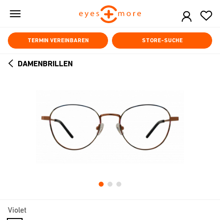
Skip
to
main
content
TERMIN VEREINBAREN
STORE-SUCHE
DAMENBRILLEN
ARROW
BACK
Violet