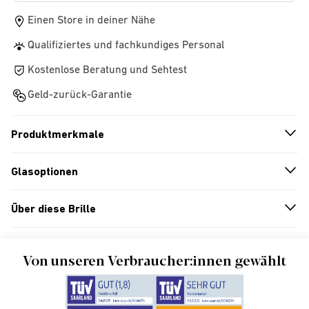
Einen Store in deiner Nähe
Qualifiziertes und fachkundiges Personal
Kostenlose Beratung und Sehtest
Geld-zurück-Garantie
Produktmerkmale
n
A
r
r
o
w
i
c
o
Glasoptionen
n
A
r
r
o
w
i
c
o
Über diese Brille
n
A
r
r
o
w
i
c
o
Von unseren Verbraucher:innen gewählt