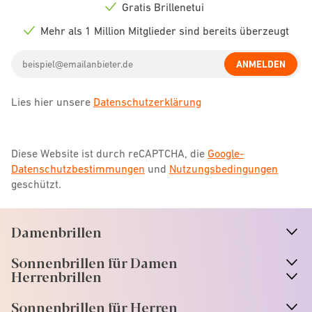
icon
Gratis Brillenetui
Check
icon
Mehr als 1 Million Mitglieder sind bereits überzeugt
Check
icon
Email
ANMELDEN
address
Lies hier unsere
Datenschutzerklärung
Diese Website ist durch reCAPTCHA, die
Google-
Datenschutzbestimmungen
und
Nutzungsbedingungen
geschützt.
Damenbrillen
n
A
r
r
o
w
i
c
o
Sonnenbrillen für Damen
n
A
r
r
o
w
i
c
o
Herrenbrillen
Sonnenbrillen für Herren