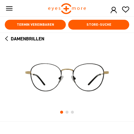
Skip
to
main
content
TERMIN VEREINBAREN
STORE-SUCHE
DAMENBRILLEN
ARROW
BACK