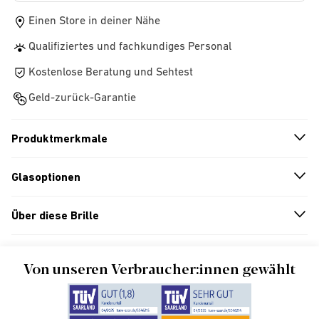
Einen Store in deiner Nähe
Qualifiziertes und fachkundiges Personal
Kostenlose Beratung und Sehtest
Geld-zurück-Garantie
Produktmerkmale
n
A
r
r
o
w
i
c
o
Glasoptionen
n
A
r
r
o
w
i
c
o
Über diese Brille
n
A
r
r
o
w
i
c
o
Von unseren Verbraucher:innen gewählt