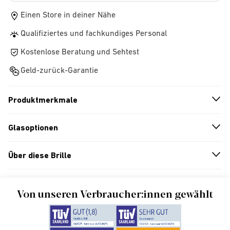
Einen Store in deiner Nähe
Qualifiziertes und fachkundiges Personal
Kostenlose Beratung und Sehtest
Geld-zurück-Garantie
Produktmerkmale
n
A
r
r
o
w
i
c
o
Glasoptionen
n
A
r
r
o
w
i
c
o
Über diese Brille
n
A
r
r
o
w
i
c
o
Von unseren Verbraucher:innen gewählt