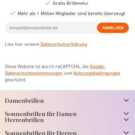
icon
Gratis Brillenetui
Check
icon
Mehr als 1 Million Mitglieder sind bereits überzeugt
Check
icon
Email
ANMELDEN
address
Lies hier unsere
Datenschutzerklärung
Diese Website ist durch reCAPTCHA, die
Google-
Datenschutzbestimmungen
und
Nutzungsbedingungen
geschützt.
Damenbrillen
n
A
r
r
o
w
i
c
o
Sonnenbrillen für Damen
n
A
r
r
o
w
i
c
o
Herrenbrillen
Sonnenbrillen für Herren