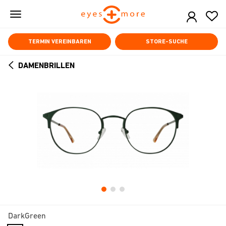
Skip
to
main
content
TERMIN VEREINBAREN
STORE-SUCHE
DAMENBRILLEN
ARROW
BACK
DarkGreen