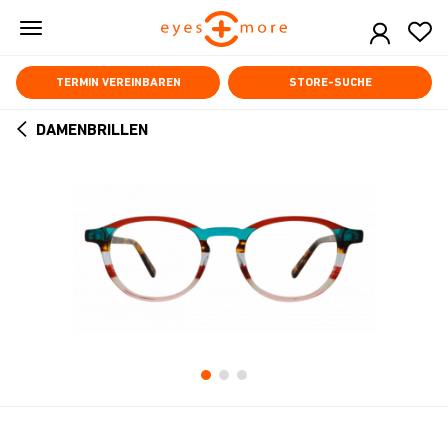
Skip
to
main
content
TERMIN VEREINBAREN
STORE-SUCHE
DAMENBRILLEN
ARROW
BACK