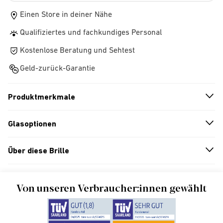
Einen Store in deiner Nähe
Qualifiziertes und fachkundiges Personal
Kostenlose Beratung und Sehtest
Geld-zurück-Garantie
Produktmerkmale
n
A
r
r
o
w
i
c
o
Glasoptionen
n
A
r
r
o
w
i
c
o
Über diese Brille
n
A
r
r
o
w
i
c
o
Von unseren Verbraucher:innen gewählt