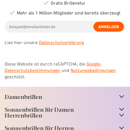
icon
Gratis Brillenetui
Check
icon
Mehr als 1 Million Mitglieder sind bereits überzeugt
Check
icon
Email
ANMELDEN
address
Lies hier unsere
Datenschutzerklärung
Diese Website ist durch reCAPTCHA, die
Google-
Datenschutzbestimmungen
und
Nutzungsbedingungen
geschützt.
Damenbrillen
n
A
r
r
o
w
i
c
o
Sonnenbrillen für Damen
n
A
r
r
o
w
i
c
o
Herrenbrillen
Sonnenbrillen für Herren