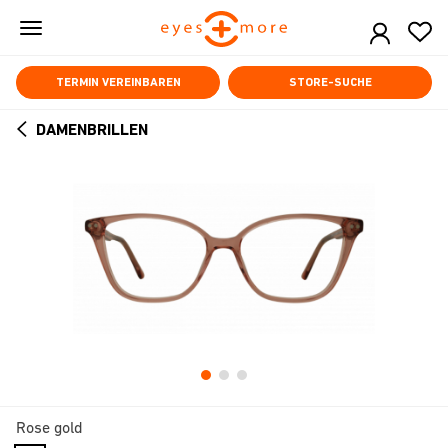
Skip
to
main
content
TERMIN VEREINBAREN
STORE-SUCHE
DAMENBRILLEN
ARROW
BACK
Rose gold